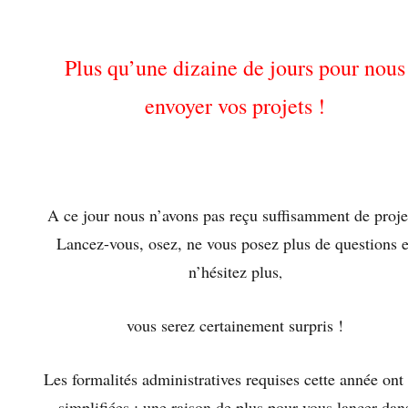
Plus qu’une dizaine de jours pour nous
envoyer vos projets !
A ce jour nous n’avons pas reçu suffis
amment de pr
oje
Lancez-vous, osez, ne vous posez plus de questions e
n’hésitez plus
,
vous serez certainement surpris !
Les formalités administratives requises cette année ont 
simplifiées : une raison de plus pour vous lancer dan