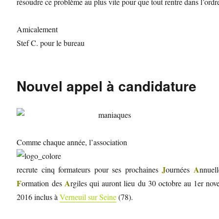
résoudre ce problème au plus vite pour que tout rentre dans l’ordr
Amicalement
Stef C. pour le bureau
Nouvel appel à candidature
Comme chaque année, l’association
J
A
recrute cinq formateurs pour ses prochaines
ournées
nnuel
F
A
ormation des
rgiles qui auront lieu du 30 octobre au 1er no
2016 inclus à
Verneuil sur Seine
(78).