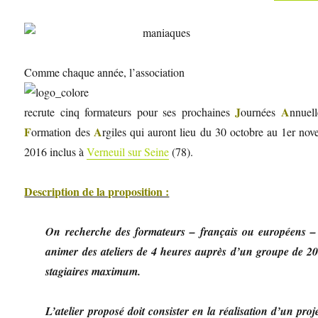
Comme chaque année, l’association
J
A
recrute cinq formateurs pour ses prochaines
ournées
nnuel
F
A
ormation des
rgiles qui auront lieu du 30 octobre au 1er no
2016 inclus à
Verneuil sur Seine
(78).
Description de la proposition :
On recherche des formateurs – français ou européens –
animer des ateliers de 4 heures auprès d’un groupe de 2
stagiaires maximum.
L’atelier proposé doit consister en la réalisation d’un proje