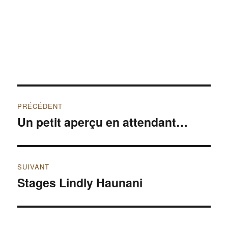
Navigation
PRÉCÉDENT
de
Un petit aperçu en attendant…
Publication
précédente :
l’article
SUIVANT
Stages Lindly Haunani
Publication
suivante :