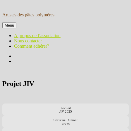
Aller
au
Artistes des pâtes polymères
contenu
Menu
A propos de l’association
Nous contacter
Comment adhérer?
Facebook
Instagram
Projet JIV
Accueil
JIV 2025
Christine Dumont
projet