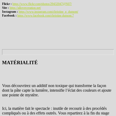
Flickr :
https://www.flickr.com/photos/29432047@N07/
Site :
https://allovercreation.net/
Instagram :
https://www.instagram.com/christine_g_dumont/
Facebook :
https://www.facebook.com/christine.dumont.7
MATÉRIALITÉ
Vous découvrirez un additif non toxique qui transforme la façon
dont la pâte capte la lumière, intensifie l’éclat des couleurs et ajoute
une pointe de mystère.
Ici, la matière fait le spectacle : inutile de recourir à des procédés
compliqués ou à des effets outrés. Vous repartirez à la fin du stage