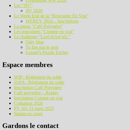
Programme WIP 2026
Les “JIV”
JIV 2026
Le Week End de la “Rencontre En Vrai”
WEREV 2024 – Inscriptions
La pause “Café Polymère”
Les rencontres “Comme en vrai”
Le challenge “LezCréArt’giL”
Only blue
Tu fais pas le pois
Lezard’s Puzzle Escher
Espace membres
WIP : Règlement du solde
JAFA : Règlement du solde
Inscription Café Polymère
Café polymère – Replay
Inscription Comme en vrai
Cotisation 2026
PV AG 21 mars 2025
Statuts en cours
Gardons le contact