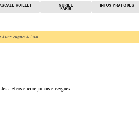
ASCALE ROILLET
MURIEL
INFOS PRATIQUES
PARIS
 à toute exigence de l’état.
des ateliers encore jamais enseignés.