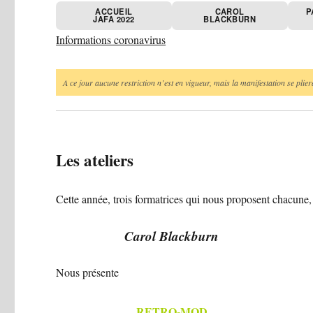
ACCUEIL
CAROL
P
JAFA 2022
BLACKBURN
Informations coronavirus
A ce jour aucune restriction n’est en vigueur, mais la manifestation se pliera
Les ateliers
Cette année, trois formatrices qui nous proposent chacune, 
Carol Blackburn
Nous présente
RETRO-MOD