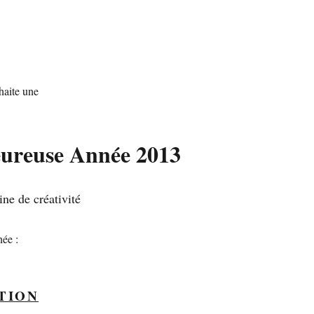
haite une
eureuse Année 2013
ine de créativité
née :
TION