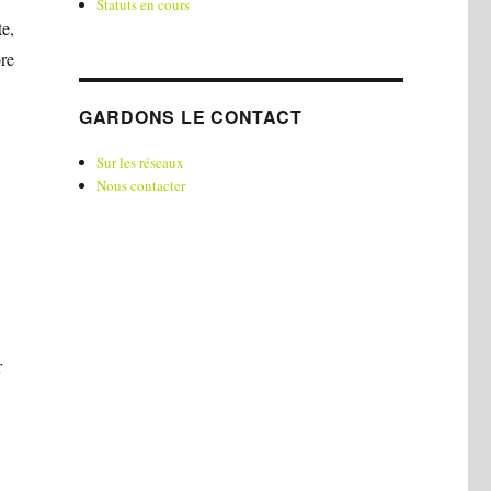
Statuts en cours
te,
re
GARDONS LE CONTACT
Sur les réseaux
Nous contacter
r